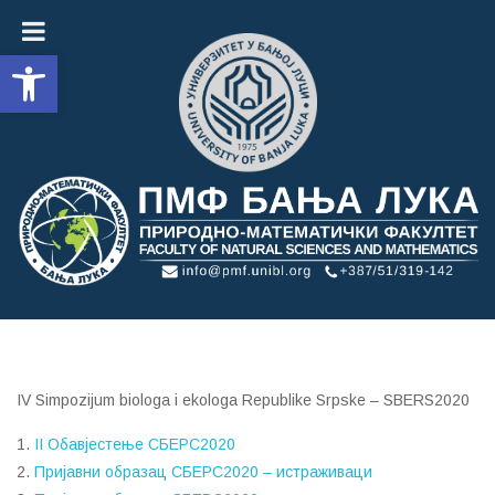
Open toolbar
IV Simpozijum biologa i ekologa Republike Srpske – SBERS2020
1.
II Обавјестење СБЕРС2020
2.
Пријавни образац СБЕРС2020 – истраживаци