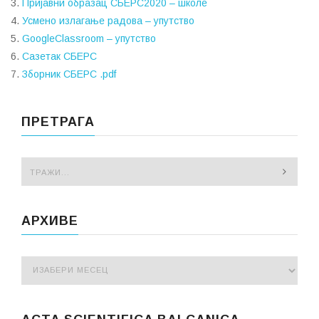
3.
Пријавни образац СБЕРС2020 – школе
4.
Усмено излагање радова – упутство
5.
GoogleClassroom – упутство
6.
Сазетак СБЕРС
7.
Зборник СБЕРС .pdf
ПРЕТРАГА
АРХИВЕ