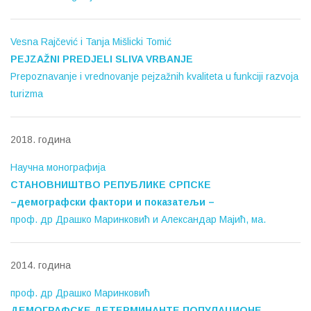
Vesna Rajčević i Tanja Mišlicki Tomić
PEJZAŽNI PREDJELI SLIVA VRBANJE
Prepoznavanje i vrednovanje pejzažnih kvaliteta u funkciji razvoja
turizma
2018. година
Научна монографија
СТАНОВНИШТВО РЕПУБЛИКЕ СРПСКЕ
–демографски фактори и показатељи –
проф. др Драшко Маринковић и Александар Мајић, ма.
2014. година
проф. др Драшко Маринковић
ДЕМОГРАФСКЕ ДЕТЕРМИНАНТЕ
ПОПУЛАЦИОНЕ