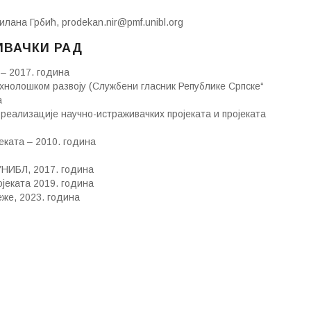
лана Грбић, prodekan.nir@pmf.unibl.org
ИВАЧКИ РАД
– 2017. година
ехнолошком развоју (Службени гласник Републике Српске“
а
реализације научно-истраживачких пројеката и пројеката
еката – 2010. година
 УНИБЛ, 2017. година
јеката 2019. година
еже, 2023. година