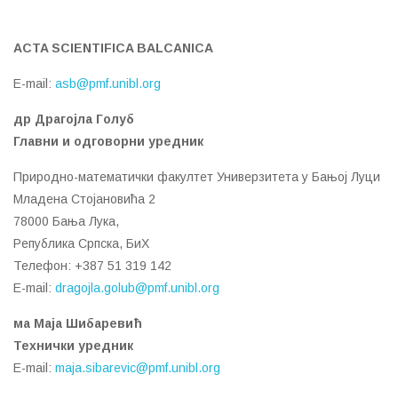
ACTA SCIENTIFICA BALCANICA
E-mail:
asb@pmf.unibl.org
др Дрaгojлa Гoлуб
Главни и одговорни уредник
Прирoднo-мaтeмaтички фaкултeт Унивeрзитeтa у Бaњoj Луци
Mлaдeнa Стojaнoвићa 2
78000 Бaњa Лукa,
Рeпубликa Српскa, БиХ
Телефон: +387 51 319 142
E-mail:
dragojla.golub@pmf.unibl.org
ма Маја Шибаревић
Технички уредник
E-mail:
maja.sibarevic@pmf.unibl.org