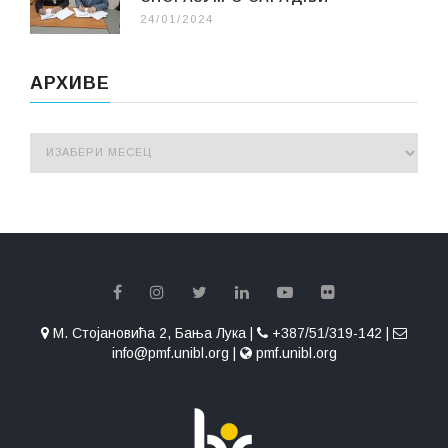
24/01/2024
АРХИВЕ
М. Стојановића 2, Бања Лука |
+387/51/319-142 |
info@pmf.unibl.org |
pmf.unibl.org