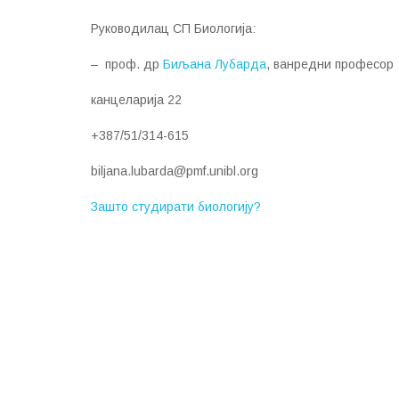
Руководилац СП Биологија:
– проф. др
Биљана Лубарда
, ванредни професор
канцеларија 22
+387/51/314-615
biljana.lubarda@pmf.unibl.org
Зашто студирати биологију?