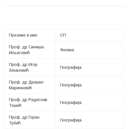
Презиме и име
СП
Проф. др Синиша
Физика
Игњатовић
Проф. др Игор
Географија
Зекановић
Проф. др Драшко
Географија
Маринковић
Проф. др Радислав
Географија
Тошић
Проф. др Горан
Географија
Трбић