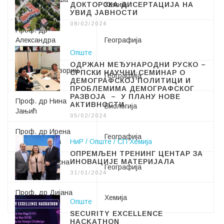
ДОКТОРСКА ДИСЕРТАЦИЈА НА
Хемија
Зељковић
УВИД ЈАВНОСТИ
08/02/2024
Проф. др
Александра
Географија
Петрашевић
Опште
ОДРЖАН МЕЂУНАРОДНИ РУСКО –
Проф. др Даворин
СРПСКИ НАУЧНИ СЕМИНАР О
Географија
Бајић
ДЕМОГРАФСКОЈ ПОЛИТИЦИ И
ПРОБЛЕМИМА ДЕМОГРАФСКОГ
РАЗВОЈА – У ПЛАНУ НОВЕ
Проф. др Нина
АКТИВНОСТИ
Биологија
Јањић
05/02/2024
Проф. др Ирена
Географија
Медар Тањга
НиР
Опште
СП Хемија
ОПРЕМЉЕН ТРЕНИНГ ЦЕНТАР ЗА
ИНОВАЦИЈЕ МАТЕРИЈАЛА
Проф. др Весна
Географија
Рајчевић
31/01/2024
Проф. др Дијана
Хемија
Опште
Јели
ћ
SECURITY EXCELLENCE
HACKATHON