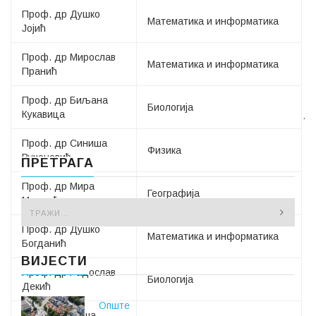
Проф. др Душко
Математика и информатика
Јојић
Проф. др Мирослав
Математика и информатика
Пранић
Проф. др Биљана
Биологија
Кукавица
.
Проф. др Синиша
Физика
Вученовић
ПРЕТРАГА
Проф. др Мира
Географија
Мандић
Проф. др Душко
Математика и информатика
Богданић
ВИЈЕСТИ
Проф. др Радослав
Биологија
Декић
Опште
Проф. др Саша