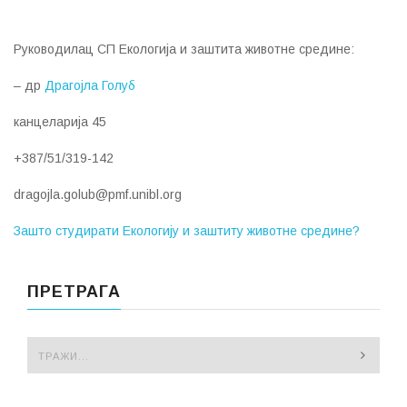
Руководилац СП Екологија и заштита животне средине:
– др
Драгојла Голуб
канцеларија 45
+387/51/319-142
dragojla.golub@pmf.unibl.org
Зашто студирати Екологију и заштиту животне средине?
ПРЕТРАГА