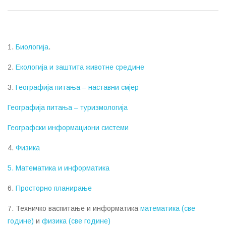
1.
Биологија
.
2.
Екологија и заштита животне средине
3.
Географија питања – наставни смјер
Географија питања – туризмологија
Географски информациони системи
4.
Физика
5. Математика и информатика
6.
Просторно планирање
7. Техничко васпитање и информатика
математика (све
године)
и
физика (све године)