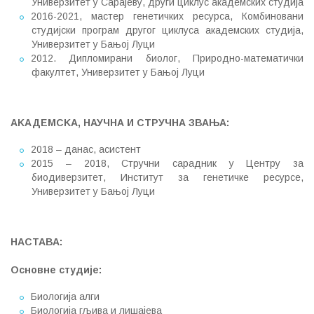
Универзитет у Сарајеву, други циклус академских студија
2016-2021, мастер генетичких ресурса, Комбиновани
студијски програм другог циклуса академских студија,
Универзитет у Бањој Луци
2012. Дипломирани биолог, Природно-математички
факултет, Универзитет у Бањој Луци
АKАДЕМСKА, НАУЧНА И СТРУЧНА ЗВАЊА
:
2018 – данас, асистент
2015 – 2018, Стручни сарадник у Центру за
биодиверзитет, Институт за генетичке ресурсе,
Универзитет у Бањој Луци
НАСТАВА
:
Основне студије
:
Биологија алги
Биологија гљива и лишајева