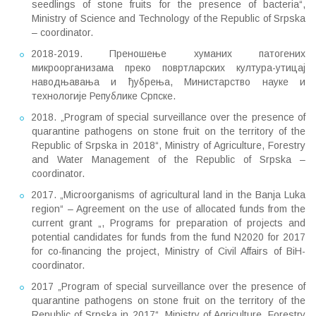
seedlings of stone fruits for the presence of bacteria“,
Ministry of Science and Technology of the Republic of Srpska
– coordinator.
2018-2019. Преношење хуманих патогених
микроорганизама преко повртларских култура-утицај
наводњавања и ђубрења, Министарство науке и
технологије Републике Српске.
2018. „Program of special surveillance over the presence of
quarantine pathogens on stone fruit on the territory of the
Republic of Srpska in 2018“, Ministry of Agriculture, Forestry
and Water Management of the Republic of Srpska –
coordinator.
2017. „Microorganisms of agricultural land in the Banja Luka
region“ – Agreement on the use of allocated funds from the
current grant „, Programs for preparation of projects and
potential candidates for funds from the fund N2020 for 2017
for co-financing the project, Ministry of Civil Affairs of BiH-
coordinator.
2017 „Program of special surveillance over the presence of
quarantine pathogens on stone fruit on the territory of the
Republic of Srpska in 2017“, Ministry of Agriculture, Forestry