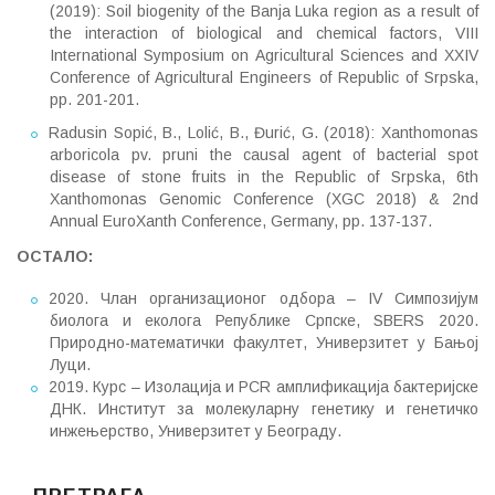
(2019): Soil biogenity of the Banja Luka region as a result of
the interaction of biological and chemical factors, VIII
International Symposium on Agricultural Sciences and XXIV
Conference of Agricultural Engineers of Republic of Srpska,
pp. 201-201.
Radusin Sopić, B., Lolić, B., Đurić, G. (2018): Xanthomonas
arboricola pv. pruni the causal agent of bacterial spot
disease of stone fruits in the Republic of Srpska, 6th
Xanthomonas Genomic Conference (XGC 2018) & 2nd
Annual EuroXanth Conference, Germany, pp. 137-137.
ОСТАЛО
:
2020. Члан организационог одбора – IV Симпозијум
биолога и еколога Републике Српске, SBERS 2020.
Природно-математички факултет, Универзитет у Бањој
Луци.
2019. Курс – Изолација и PCR амплификациjа бактеријске
ДНК. Институт за молекуларну генетику и генетичко
инжењерство, Универзитет у Београду.