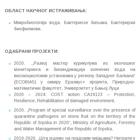
ОБЛАСТ НАУЧНОГ ИСТРАЖИВАЊА
:
Микробиологија вода. Бактериозе биљака. Бактеријски
биофилмови.
ОДАБРАНИ ПРОЈЕKТИ
:
2020. ,,Развој мастер курикулума из еколошког
мониторинга и биоиндикација копнених вода на
високошколским установама у региону Западног Балкана“
(ECOBIAS) у оквиру Еразмус+ пројекта, Природно-
математички факултет, Универзитет у Бањој Луци
2020 – 2024: COST action CA19123 – Protection,
Resilience, Rehabilitation of damaged environment.
2020. „Program of special surveillance over the presence of
quarantine pathogens on stone fruit on the territory of the
Republic of Srpska in 2020“, Ministry of Agriculture, Forestry
and Water Management of the Republic of Srpska.
2019-2020. „Шта једемо на градским пијацама? Нитрати у