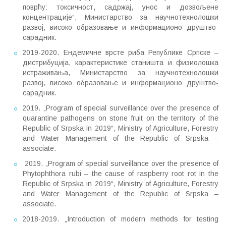
поврћу: токсичност, садржај, унос и дозвољене
концентрације“, Министарство за научнотехнолошки
развој, високо образовање и информационо друштво-
сарадник.
2019-2020. Ендемичне врсте риба Републике Српске –
дистрибуција, карактеристике станишта и физиолошка
истраживања, Министарство за научнотехнолошки
развој, високо образовање и информационо друштво-
сарадник.
2019. „Program of special surveillance over the presence of
quarantine pathogens on stone fruit on the territory of the
Republic of Srpska in 2019“, Ministry of Agriculture, Forestry
and Water Management of the Republic of Srpska –
associate.
2019. „Program of special surveillance over the presence of
Phytophthora rubi – the cause of raspberry root rot in the
Republic of Srpska in 2019“, Ministry of Agriculture, Forestry
and Water Management of the Republic of Srpska –
associate.
2018-2019. „Introduction of modern methods for testing