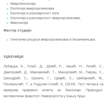
Микробиологија
Екологија микроорганизама
Екологија и разноврсност алги
Екологија и разноврсност микроорганизама,
Микологија
Мастер студије
:
Генетички ресурси микроорганизама и бескичмењака
УЏБЕНИЦИ
:
Лубарда, Б., Голуб, Д., Декић, Р., Јањић, Н., Лолић, С.,
Дмитровић, Д., Максимовић, Т., Манојловић, М., Параш, С.,
Шкондрић, С., Шукало, Г., Цвијић, С., Шибаревић, М.,
Пљеваљчић, Т. и Радусин-Сопић, Б. (2019): Тест питања за
припрему пријемног испита из биологије. Природно-
математички факултет Универзитета у Бањој Луци.