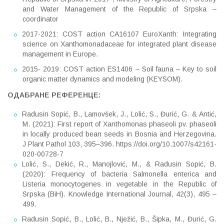
and Water Management of the Republic of Srpska –
coordinator
2017-2021: COST action CA16107 EuroXanth: Integrating
science on Xanthomonadaceae for integrated plant disease
management in Europe.
2015- 2019: COST action ES1406 – Soil fauna – Key to soil
organic matter dynamics and modeling (KEYSOM).
ОДАБРАНЕ РЕФЕРЕНЦЕ
:
Radusin Sopić, B., Lamovšek, J., Lolić, S., Đurić, G. & Antić,
M. (2021): First report of Xanthomonas phaseoli pv. phaseoli
in locally produced bean seeds in Bosnia and Herzegovina.
J Plant Pathol 103, 395–396. https://doi.org/10.1007/s42161-
020-00728-7
Lolić, S., Dekić, R., Manojlović, M., & Radusin Sopić, B.
(2020): Frequency of bacteria Salmonella enterica and
Listeria monocytogenes in vegetable in the Republic of
Srpska (BiH). Knowledge International Journal, 42(3), 495 –
499.
Radusin Sopić, B., Lolić, B., Nježić, B., Šipka, M., Đurić, G.