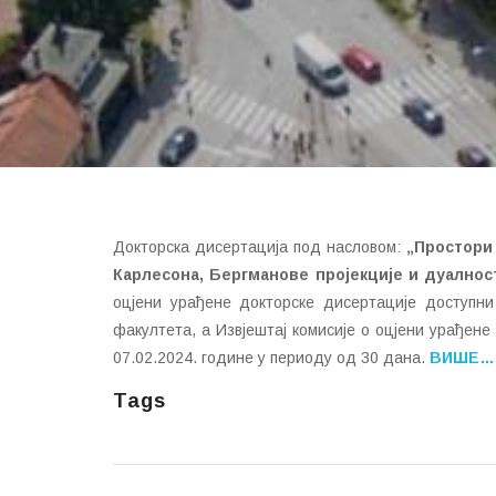
Докторска дисертација под насловом:
„
Простори 
Карлесона, Бергманове пројекције и дуалнос
оцјени урађене докторске дисертације доступни
факултета, а Извјештај комисије о оцјени урађен
07.02.2024. године у периоду од 30 дана.
ВИШЕ…
Tags