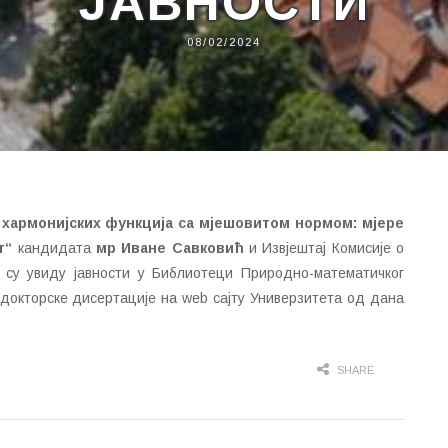
ЈАВНОСТИ
08/02/2024
хармонијских функција са мјешовитом нормом: мјере
т
“
кандидатa
мр Иване Савковић
и Извјештај Комисије о
 су увиду јавности у Библиотеци Природно-математичког
е докторске дисертације на web сајту Универзитета од дана
SHARE