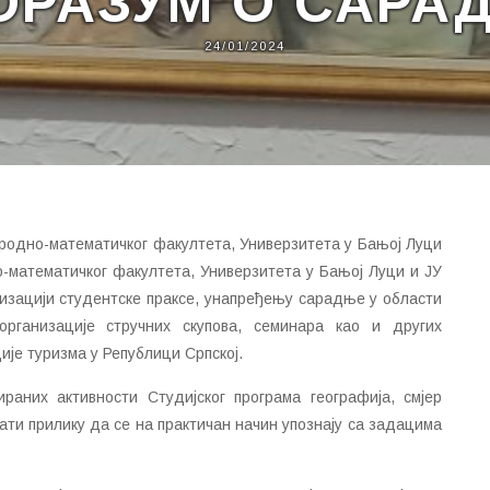
ОРАЗУМ О САРА
24/01/2024
риродно-математичког факултета, Универзитета у Бањој Луци
-математичког факултета, Универзитета у Бањој Луци и ЈУ
лизацији студентске праксе, унапређењу сарадње у области
 организације стручних скупова, семинара као и других
ије туризма у Републици Српској.
аних активности Студијског програма географија, смјер
ати прилику да се на практичан начин упознају са задацима