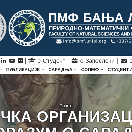
|
е-Студент
|
е-Запослени
|
е
ПУБЛИКАЦИЈЕ
САРАДЊА
СОПМФ
СТУДЕНТ
Опште
ЧКА ОРГАНИЗАЦ