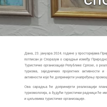
СП
Дана, 23. јануара 2024. године у просторијама П
потписан је Споразум о сарадњи између Природно
Туристичке организације Републике Српске, о реа
туризма, заједничких пројектних активности и
активности које ће допринијети унапређењу промоц
Ова сарадња ће допринијети реализацији планир
туризмологија, а будући туристички радници ће им
и циљевима туристичке организације.