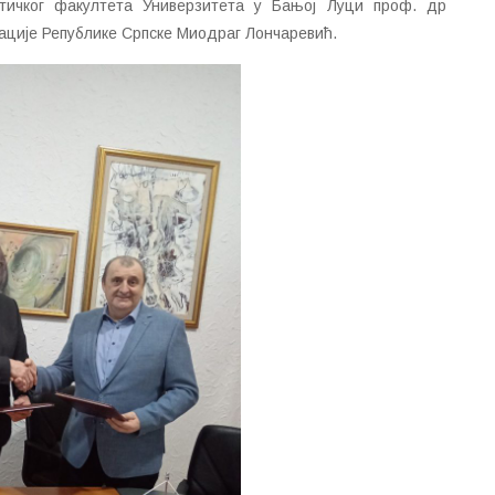
тичког факултета Универзитета у Бањој Луци проф. др
ације Републике Српске Миодраг Лончаревић.