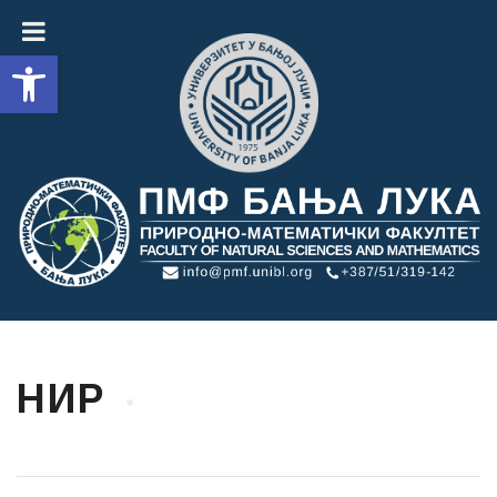
Open toolbar
НИР