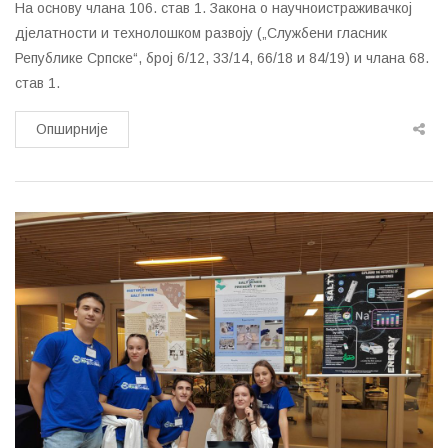
На основу члана 106. став 1. Закона о научноистраживачкој
дјелатности и технолошком развоју („Службени гласник
Републике Српске“, број 6/12, 33/14, 66/18 и 84/19) и члана 68.
став 1.
Опширније