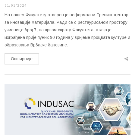
31/01/2024
На нашем Факултету отворен је неформални Тренинг центар
за иновације материјала. Ради се о рестаурисаном простору
учионице број 7, на првом спрату Факултета, а која је
изграђена прије пуних 90 година у вријеме процвата културе и
образовања Врбаске бановине.
Опширније