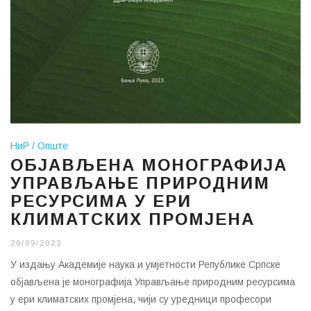
НиР
Опште
ОБЈАВЉЕНА МОНОГРАФИЈА
УПРАВЉАЊЕ ПРИРОДНИМ
РЕСУРСИМА У ЕРИ
КЛИМАТСКИХ ПРОМЈЕНА
20/09/2023
У издању Академије наука и умјетности Републике Српске
објављена је монографија Управљање природним ресурсима
у ери климатских промјена, чији су уредници професори