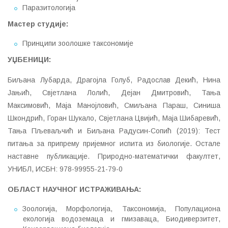
Паразитологија
Мастер студије
:
Принципи зоолошке таксономије
УЏБЕНИЦИ
:
Биљана Лубарда, Драгојла Голуб, Радослав Декић, Нина
Јањић, Свјетлана Лолић, Дејан Дмитровић, Тања
Максимовић, Маја Манојловић, Смиљана Параш, Синиша
Шкондрић, Горан Шукало, Свјетлана Цвијић, Маја Шибаревић,
Тања Пљеваљчић и Биљана Радусин-Сопић (2019): Тест
питања за припрему пријемног испита из биологије. Остале
наставне публикације. Природно-математички факултет,
УНИБЛ, ИСБН: 978-99955-21-79-0
ОБЛАСТ НАУЧНОГ ИСТРАЖИВАЊА
:
Зоологија, Морфологија, Таксономија, Популациона
екологија водоземаца и гмизаваца, Биодиверзитет,