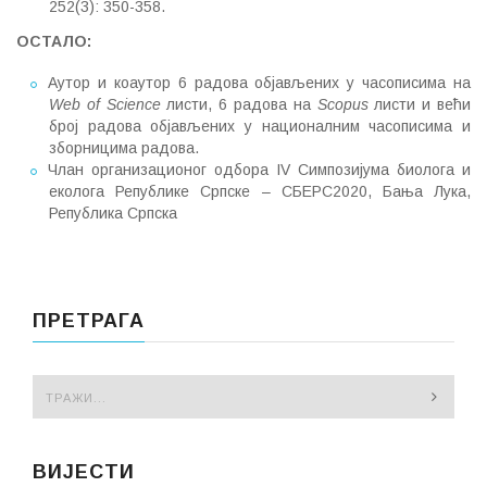
252(3): 350-358.
ОСТАЛО
:
Аутор и коаутор 6 радова објављених у часописима на
Web of Science
листи, 6 радова на
Scopus
листи и већи
број радова објављених у националним часописима и
зборницима радова.
Члан организационог одбора IV Симпозијума биолога и
еколога Републике Српске – СБЕРС2020, Бања Лука,
Република Српска
ПРЕТРАГА
ВИЈЕСТИ