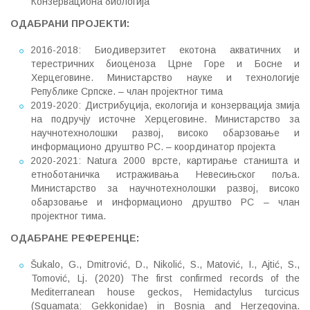
Конзервациона биологија
ОДАБРАНИ ПРОЈЕKТИ
:
2016-2018: Биодиверзитет екотона акватичних и
терестричних биоценоза Црне Горе и Босне и
Херцеговине. Министарство науке и технологије
Републике Српске. – члан пројектног тима
2019-2020: Дистрибуција, екологија и конзервација змија
на подручју источне Херцеговине. Министарство за
научнотехнолошки развој, високо обарзовање и
информационо друштво РС. – координатор пројекта
2020-2021: Natura 2000 врсте, картирање станишта и
етноботаничка истраживања Невесињског поља.
Министарство за научнотехнолошки развој, високо
обарзовање и информационо друштво РС – члан
пројектног тима.
ОДАБРАНЕ РЕФЕРЕНЦЕ
:
Šukalo, G., Dmitrović, D., Nikolić, S., Matović, I., Ajtić, S.,
Tomović, Lj. (2020) The first confirmed records of the
Mediterranean house geckos, Hemidactylus turcicus
(Squamata: Gekkonidae) in Bosnia and Herzegovina.