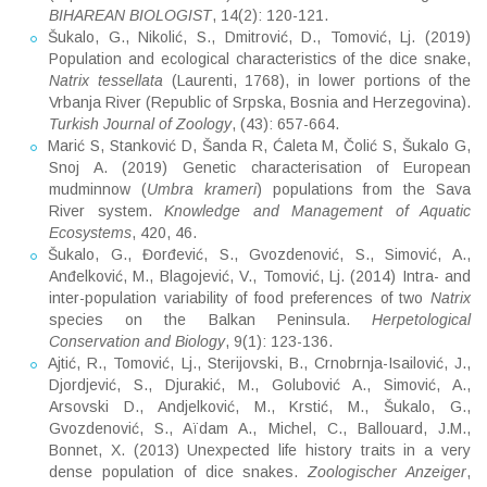
BIHAREAN BIOLOGIST
, 14(2): 120-121.
Šukalo, G., Nikolić, S., Dmitrović, D., Tomović, Lj. (2019)
Population and ecological characteristics of the dice snake,
Natrix tessellata
(Laurenti, 1768), in lower portions of the
Vrbanja River (Republic of Srpska, Bosnia and Herzegovina).
Turkish Journal of Zoology
, (43): 657-664.
Marić S, Stanković D, Šanda R, Ćaleta M, Čolić S, Šukalo G,
Snoj A. (2019) Genetic characterisation of European
mudminnow (
Umbra krameri
) populations from the Sava
River system.
Knowledge and Management of Aquatic
Ecosystems
, 420, 46.
Šukalo, G., Đorđević, S., Gvozdenović, S., Simović, A.,
Anđelković, M., Blagojević, V., Tomović, Lj. (2014) Intra- and
inter-population variability of food preferences of two
Natrix
species on the Balkan Peninsula.
Herpetological
Conservation and Biology
, 9(1): 123-136.
Ajtić, R., Tomović, Lj., Sterijovski, B., Crnobrnja-Isailović, J.,
Djordjević, S., Djurakić, M., Golubović A., Simović, A.,
Arsovski D., Andjelković, M., Krstić, M., Šukalo, G.,
Gvozdenović, S., Aïdam A., Michel, C., Ballouard, J.M.,
Bonnet, X. (2013) Unexpected life history traits in a very
dense population of dice snakes.
Zoologischer Anzeiger
,