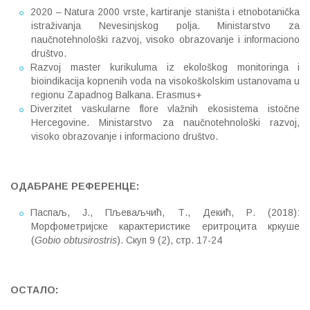
2020 – Natura 2000 vrste, kartiranje staništa i etnobotanička
istraživanja Nevesinjskog polja. Ministarstvo za
naučnotehnološki razvoj, visoko obrazovanje i informaciono
društvo.
Razvoj master kurikuluma iz ekološkog monitoringa i
bioindikacija kopnenih voda na visokoškolskim ustanovama u
regionu Zapadnog Balkana. Erasmus+
Diverzitet vaskularne flore vlažnih ekosistema istočne
Hercegovine. Ministarstvo za naučnotehnološki razvoj,
visoko obrazovanje i informaciono društvo.
ОДАБРАНЕ РЕФЕРЕНЦЕ:
Паспаљ, Ј., Пљеваљчић, Т., Декић, Р. (2018):
Морфометријске карактеристике еритроцита кркуше
(
Gobio obtusirostris
). Скуп 9 (2), стр. 17-24
ОСТАЛО: