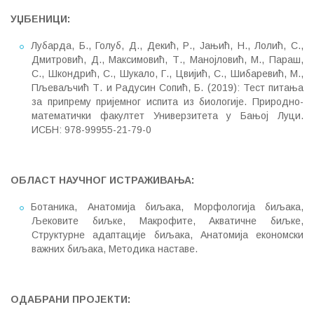
УЏБЕНИЦИ:
Лубарда, Б., Голуб, Д., Декић, Р., Јањић, Н., Лолић, С.,
Дмитровић, Д., Максимовић, Т., Манојловић, М., Параш,
С., Шкондрић, С., Шукало, Г., Цвијић, С., Шибаревић, М.,
Пљеваљчић Т. и Радусин Сопић, Б. (2019): Тест питања
за припрему пријемног испита из биологије. Природно-
математички факултет Универзитета у Бањој Луци.
ИСБН: 978-99955-21-79-0
ОБЛАСТ НАУЧНОГ ИСТРАЖИВАЊА:
Ботаника, Анатомија биљака, Морфологија биљака,
Љековите биљке, Макрофите, Акватичне биљке,
Структурне адаптације биљака, Анатомија економски
важних биљака, Методика наставе.
ОДАБРАНИ ПРОЈЕКТИ: